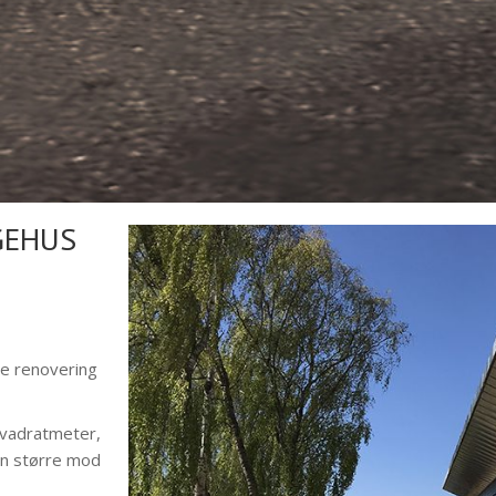
GEHUS
e renovering
kvadratmeter,
en større mod