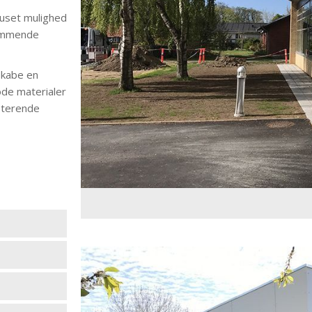
huset mulighed
kommende
 skabe en
de materialer
sterende